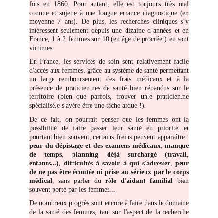
fois en 1860. Pour autant, elle est toujours très mal
connue et sujette à une longue errance diagnostique (en
moyenne 7 ans). De plus, les recherches cliniques s’y
intéressent seulement depuis une dizaine d’années et en
France, 1 à 2 femmes sur 10 (en âge de procréer) en sont
victimes.
En France, les services de soin sont relativement facile
d'accès aux femmes, grâce au système de santé permettant
un large remboursement des frais médicaux et à la
présence de praticien.nes de santé bien répandus sur le
territoire (bien que parfois, trouver un.e praticien.ne
spécialisé.e s'avère être une tâche ardue !).
De ce fait, on pourrait penser que les femmes ont la
possibilité de faire passer leur santé en priorité...et
pourtant bien souvent, certains freins peuvent apparaître :
peur du dépistage et des examens médicaux
,
manque
de temps
,
planning déjà surchargé (travail,
enfants...)
,
difficultés à savoir à qui s'adresser
,
peur
de ne pas être écoutée ni prise au sérieux par le corps
médical
, sans parler du
rôle d'aidant familial
bien
souvent porté par les femmes...
De nombreux progrès sont encore à faire dans le domaine
de la santé des femmes, tant sur l'aspect de la recherche